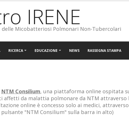
tro IRENE
o delle Micobatteriosi Polmonari Non-Tubercolari
A
RICERCA
EDUCAZIONE
NEWS
RASSEGNA STAMPA
M
a
NTM Consilium
, una piattaforma online ospitata sul
nti affetti da malattia polmonare da NTM attraverso
ultazione online è concesso solo ai medici, attravers
 pulsante "NTM Consilium" sulla barra in alto)